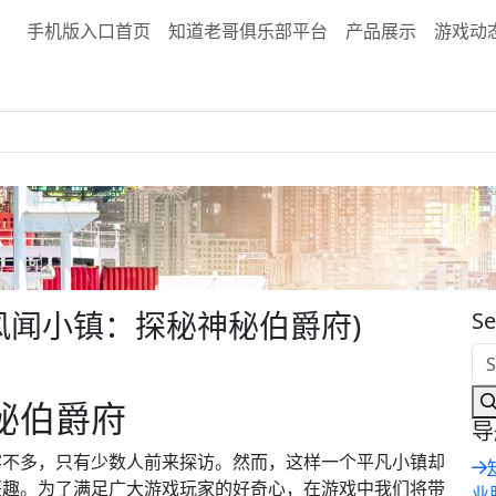
手机版入口首页
知道老哥俱乐部平台
产品展示
游戏动
风闻小镇：探秘神秘伯爵府)
Se
秘伯爵府
导
客不多，只有少数人前来探访。然而，这样一个平凡小镇却
兴趣。为了满足广大游戏玩家的好奇心，在游戏中我们将带
业