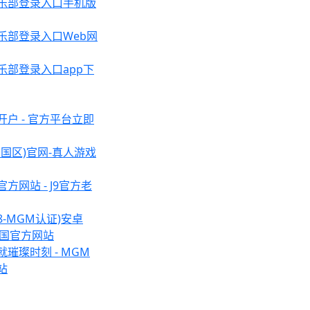
乐部登录入口手机版
乐部登录入口Web网
乐部登录入口app下
户 - 官方平台立即
(中国区)官网-真人游戏
方网站 - J9官方老
8-MGM认证)安卓
中国官方网站
璀璨时刻 - MGM
站