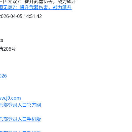
国无双7：提升武器伤害，战力飙升
2026-04-05 14:51:42
ss
206号
026
w.j9.com
乐部登录入口官方网
乐部登录入口手机版