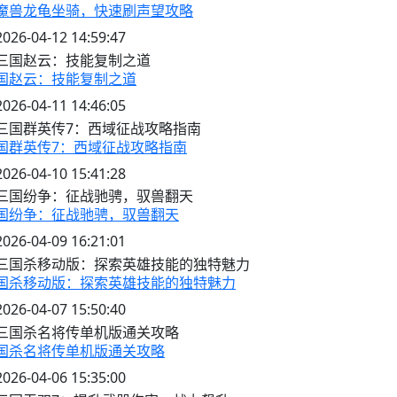
魔兽龙龟坐骑，快速刷声望攻略
2026-04-12 14:59:47
国赵云：技能复制之道
2026-04-11 14:46:05
国群英传7：西域征战攻略指南
2026-04-10 15:41:28
国纷争：征战驰骋，驭兽翻天
2026-04-09 16:21:01
国杀移动版：探索英雄技能的独特魅力
2026-04-07 15:50:40
国杀名将传单机版通关攻略
2026-04-06 15:35:00