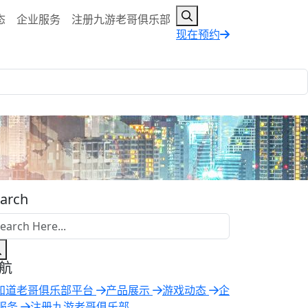
态
企业服务
注册九游老哥俱乐部
现在预约
arch
航
知道老哥俱乐部平台
产品展示
游戏动态
企
服务
注册九游老哥俱乐部