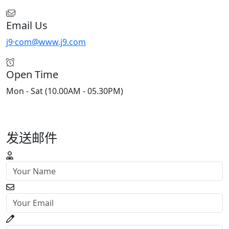
Email Us
j9·com@www.j9.com
Open Time
Mon - Sat (10.00AM - 05.30PM)
发送邮件