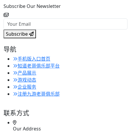
Subscribe Our Newsletter
Subscribe
导航
手机版入口首页
知道老哥俱乐部平台
产品展示
游戏动态
企业服务
注册九游老哥俱乐部
联系方式
Our Address