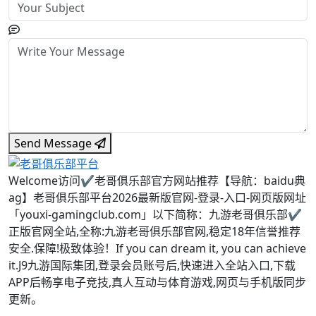
Send Message
Welcome访问✔老哥俱乐部官方网站推荐【导航：baidu典
ag】老哥俱乐部平台2026最新版官网-登录-入口-网页版网址
「youxi-gamingclub.com」以下简称：九游老哥俱乐部✔
正版官网全站,全称:九游老哥俱乐部官网,稳定18年信誉推荐
安全.保障!极致体验！If you can dream it, you can achieve
it.J9九游国际集团,登录会员账号后,快速进入全站入口,下载
APP后畅享电子竞技,真人互动与体育游戏,网页与手机版同步
更新。