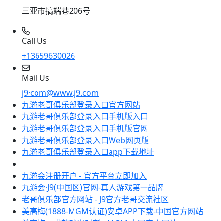
三亚市搞端巷206号
Call Us
+13659630026
Mail Us
j9·com@www.j9.com
九游老哥俱乐部登录入口官方网站
九游老哥俱乐部登录入口手机版入口
九游老哥俱乐部登录入口手机版官网
九游老哥俱乐部登录入口Web网页版
九游老哥俱乐部登录入口app下载地址
九游会注册开户 - 官方平台立即加入
九游会·J9(中国区)官网-真人游戏第一品牌
老哥俱乐部官方网站 - J9官方老哥交流社区
美高梅(1888-MGM认证)安卓APP下载-中国官方网站