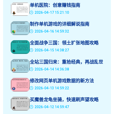
单机医院：创意赚钱指南
2026-04-17 15:21:10
制作单机游戏的详细解说指南
2026-04-16 14:59:32
全面战争三国：领土扩张地图攻略
2026-04-15 14:38:27
全站三国归来：重拾经典，再战乱世
2026-04-14 14:36:38
修改网页单机游戏数据的新方法
2026-04-13 14:59:22
买魔兽龙龟坐骑，快速刷声望攻略
2026-04-12 14:59:47