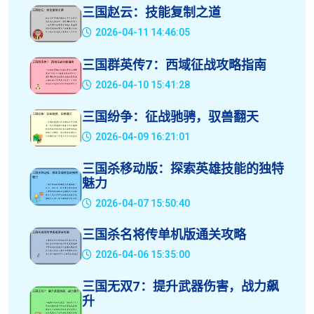
三国赵云：技能复制之道
2026-04-11 14:46:05
三国群英传7：西域征战攻略指南
2026-04-10 15:41:28
三国纷争：征战驰骋，驭兽翻天
2026-04-09 16:21:01
三国杀移动版：探索英雄技能的独特
魅力
2026-04-07 15:50:40
三国杀名将传单机版通关攻略
2026-04-06 15:35:00
三国无双7：提升武器伤害，战力飙
升