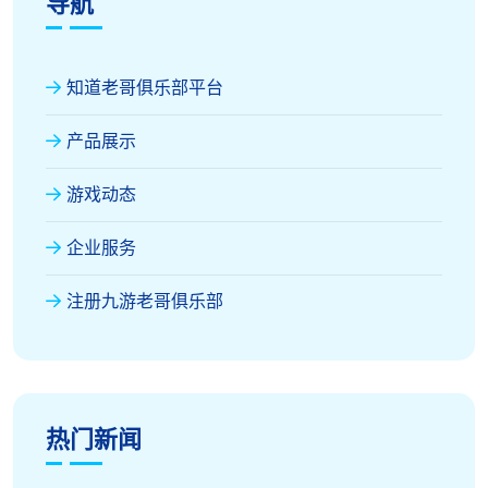
导航
知道老哥俱乐部平台
产品展示
游戏动态
企业服务
注册九游老哥俱乐部
热门新闻