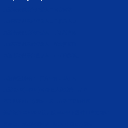
九游老哥俱乐部登录入口官方网站
九游老哥俱乐部登录入口手机版入口
九游老哥俱乐部登录入口手机版官网
九游老哥俱乐部登录入口Web网页版
九游老哥俱乐部登录入口app下载地址
九游会注册开户 - 官方平台立即加入
九游会·J9(中国区)官网-真人游戏第一品牌
老哥俱乐部官方网站 - J9官方老哥交流社区
美高梅(1888-MGM认证)安卓APP下载-中国官方网站
美高梅，成就璀璨时刻 - MGM 中国官方网站