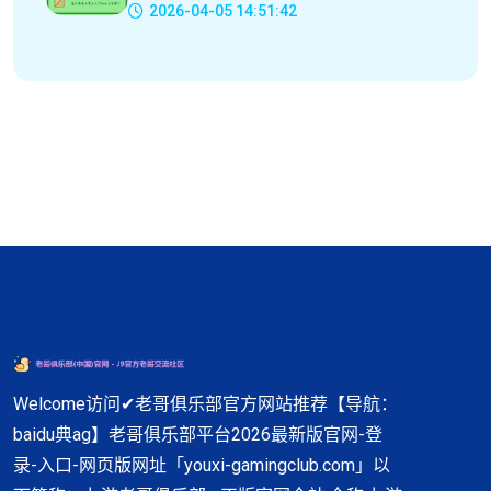
2026-04-05 14:51:42
Welcome访问✔老哥俱乐部官方网站推荐【导航：
baidu典ag】老哥俱乐部平台2026最新版官网-登
录-入口-网页版网址「youxi-gamingclub.com」以