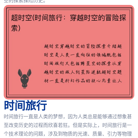
空的探索探险历史。
时间旅行
时间旅行一直是人类的梦想，因为人类总是能够通过想象甚
至改变历史的过程而欣喜若狂。但是实际上，时间旅行是一
个技术理论的问题，涉及到物质的光速、质量、引力等物理