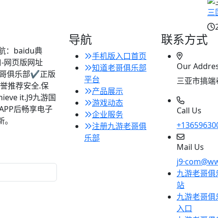
三
导航
联系方式
：baidu典
手机版入口首页
口-网页版网址
Our Addre
知道老哥俱乐部
九游老哥俱乐部✔正版
平台
三亚市搞端巷
信誉推荐安全.保
产品展示
hieve it.J9九游国
游戏动态
APP后畅享电子
Call Us
企业服务
新。
+13659630
注册九游老哥俱
乐部
Mail Us
j9·com@ww
九游老哥俱
站
九游老哥俱
入口