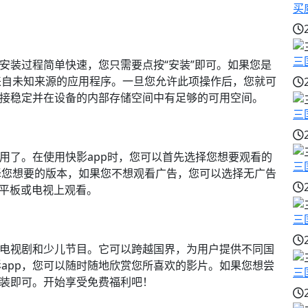
买
三
。安装过程简单快速，您只需要点按“安装”即可。如果您是
来自未知来源的应用程序。一旦您允许此项操作后，您就可
连接稳定并在设备的内部存储空间中有足够的可用空间。
三
使用了。在使用快影app时，您可以首先选择您想要观看的
三
择您想要的版本，如果您不想观看广告，您可以选择无广告
、平板或电视上观看。
三
、电视剧和少儿节目。它可以跨越国界，为用户提供不同国
app，您可以随时随地欣赏您所喜欢的影片。如果您想尝
三
安装即可。开始享受免费福利吧！