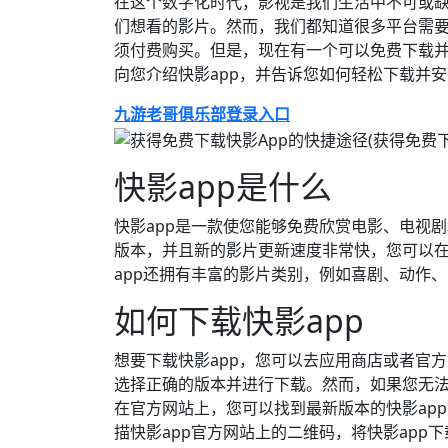
在这个数字化时代，影视是我们生活中不可或
们想看的影片。然而，我们都知道很多平台需
须付费购买。但是，现在有一个可以免费下载并
向您介绍快影app，并告诉您如何轻松下载并
九游老哥俱乐部登录入口
快影app是什么
快影app是一款使您能够免费欣赏电影、电视
版本，并且新的影片更新速度非常快，您可以
app还拥有丰富的影片类别，例如喜剧、动作
如何下载快影app
想要下载快影app，您可以去应用商店或者官
选择正确的版本并进行下载。然而，如果您无法
在官方网站上，您可以找到最新版本的快影ap
描快影app官方网站上的二维码，将快影ap