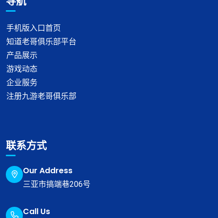
导航
手机版入口首页
知道老哥俱乐部平台
产品展示
游戏动态
企业服务
注册九游老哥俱乐部
联系方式
Our Address
三亚市搞端巷206号
Call Us