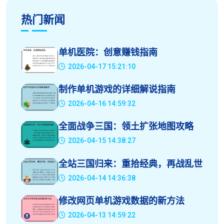
热门新闻
单机医院：创意赚钱指南
2026-04-17 15:21:10
制作单机游戏的详细解说指南
2026-04-16 14:59:32
全面战争三国：领土扩张地图攻略
2026-04-15 14:38:27
全站三国归来：重拾经典，再战乱世
2026-04-14 14:36:38
修改网页单机游戏数据的新方法
2026-04-13 14:59:22