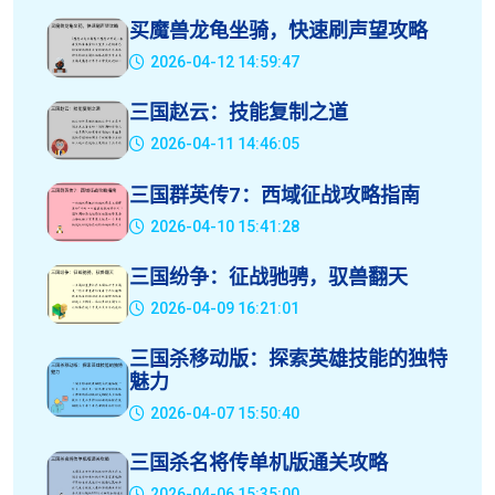
买魔兽龙龟坐骑，快速刷声望攻略
2026-04-12 14:59:47
三国赵云：技能复制之道
2026-04-11 14:46:05
三国群英传7：西域征战攻略指南
2026-04-10 15:41:28
三国纷争：征战驰骋，驭兽翻天
2026-04-09 16:21:01
三国杀移动版：探索英雄技能的独特
魅力
2026-04-07 15:50:40
三国杀名将传单机版通关攻略
2026-04-06 15:35:00