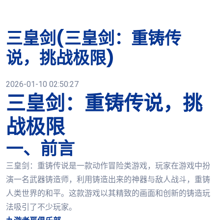
三皇剑(三皇剑：重铸传
说，挑战极限)
2026-01-10 02:50:27
三皇剑：重铸传说，挑
战极限
一、前言
三皇剑：重铸传说是一款动作冒险类游戏，玩家在游戏中扮
演一名武器铸造师，利用铸造出来的神器与敌人战斗，重铸
人类世界的和平。这款游戏以其精致的画面和创新的铸造玩
法吸引了不少玩家。