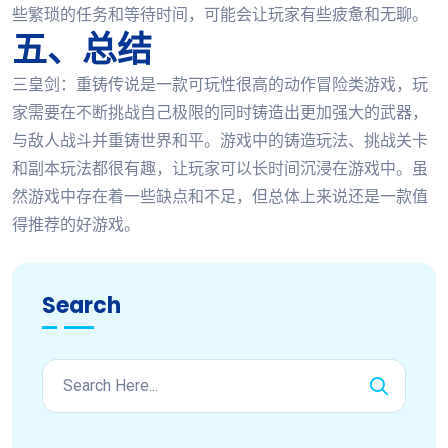
些繁琐的任务和等待时间，可能会让玩家有些疲惫和无聊。
五、总结
三皇剑：重铸传说是一款可玩性很高的动作冒险类游戏，玩
家需要在不断挑战自己极限的同时铸造出更加强大的武器，
与敌人战斗并重铸世界和平。游戏中的铸造玩法、挑战关卡
和副本玩法都很有趣，让玩家可以长时间沉浸在游戏中。虽
然游戏中存在着一些缺点和不足，但总体上来说还是一款值
得推荐的好游戏。
Search