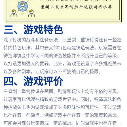
三、游戏特色
除了传统的战斗和任务玩法，三皇剑：重铸传说还有一些独
特的特色玩法。其中最大的特色就是铸造玩法，玩家需要在
铸造师协会中学习不同的铸造技能并不断提升自己的等级，
以打造更加强大的武器。此外，游戏还设置了许多挑战关卡
以及各种副本，让玩家可以不断挑战自己的极限。
四、游戏评价
三皇剑：重铸传说在画面、剧情和玩法上均有不俗的表现，
让玩家可以沉浸在精致的游戏世界中。同时，铸造玩法和各
种挑战关卡也为游戏增加了许多趣味性和可玩性。不过游戏
也存在着一些缺点，例如游戏中存在着一定的难度和悬念，
可能会对部分玩家造成一定的挑战。同时游戏中也存在着一